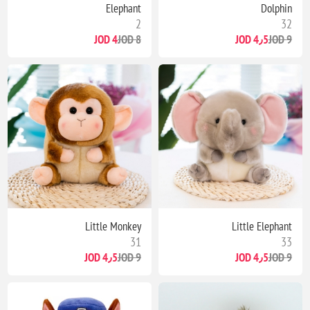
Elephant
Dolphin
2
32
4 JOD
8 JOD
4٫5 JOD
9 JOD
Little Monkey
Little Elephant
31
33
4٫5 JOD
9 JOD
4٫5 JOD
9 JOD