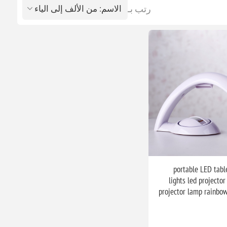
رتب بـ
portable LED tabl
lights led projector
projector lamp rainbow