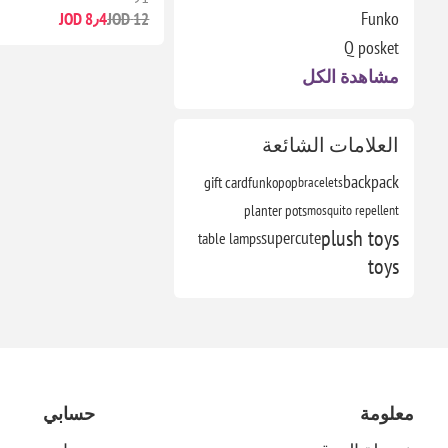
Funko
8٫4 JOD
12 JOD
Q posket
مشاهدة الكل
العلامات الشائعة
backpack
gift card
funkopop
bracelets
planter pots
mosquito repellent
plush toys
supercute
table lamps
toys
معلومة
حسابي