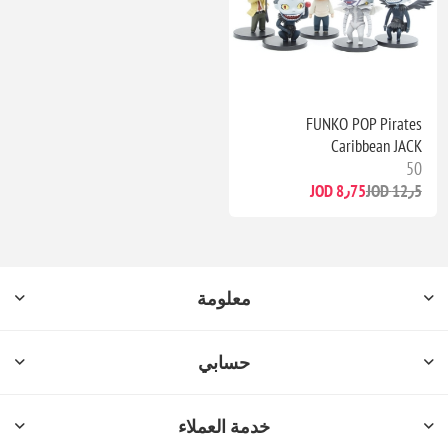
FUNKO POP Pirates
Caribbean JACK
50
8٫75 JOD
12٫5 JOD
معلومة
حسابي
خدمة العملاء