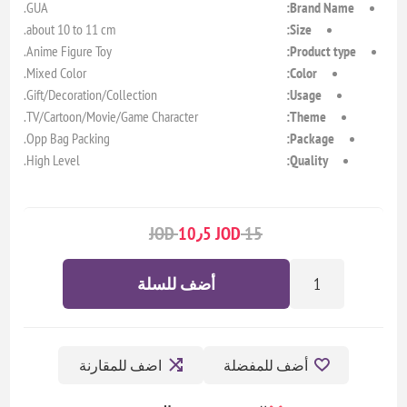
GUA.
Brand Name:
about 10 to 11 cm.
Size:
Anime Figure Toy.
Product type:
Mixed Color.
Color:
Gift/Decoration/Collection.
Usage:
TV/Cartoon/Movie/Game Character.
Theme:
Opp Bag Packing.
Package:
High Level.
Quality:
10٫5 JOD
15 JOD
أضف للسلة
أضف للمفضلة
اضف للمقارنة