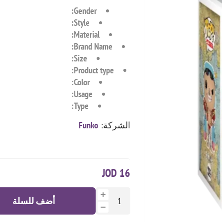
Gender:
Style:
Material:
Brand Name:
Size:
Product type:
Color:
Usage:
Type:
الشركة:
Funko
16 JOD
أضف للسلة