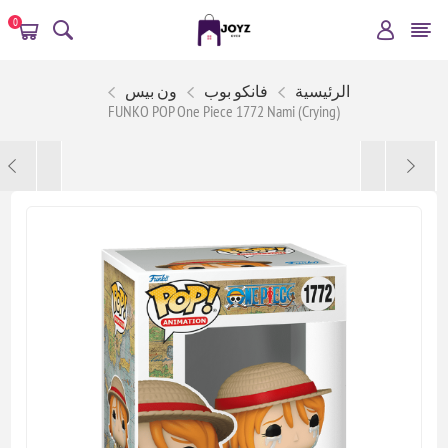
0
الرئيسية
فانكو بوب
ون بيس
FUNKO POP One Piece 1772 Nami (Crying)