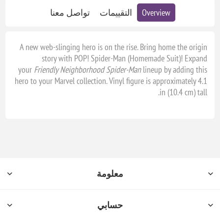
Overview
التقييمات
تواصل معنا
A new web-slinging hero is on the rise. Bring home the origin
story with POP! Spider-Man (Homemade Suit)! Expand
your
Friendly Neighborhood Spider-Man
lineup by adding this
hero to your Marvel collection. Vinyl figure is approximately 4.1
in (10.4 cm) tall.
معلومة
حسابي