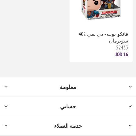
فانكو بوب - دي سي 402
سوبرمان
52433
16 JOD
معلومة
حسابي
خدمة العملاء