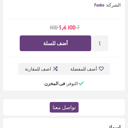
الشركة:
Funko
5٫6 JOD
7 JOD
أضف للسلة
أضف للمفضلة
اضف للمقارنة
التوفر:
فى المخزن
تواصل معنا
اسمك