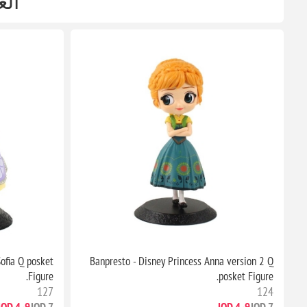
الع
Sofia Q posket
Banpresto - Disney Princess Anna version 2 Q
Figure.
posket Figure.
127
124
4٫9 JOD
7 JOD
4٫9 JOD
7 JOD