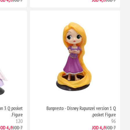
ion 3 Q posket
Banpresto - Disney Rapunzel version 1 Q
Figure.
posket Figure.
120
96
4٫9 JOD
7 JOD
4٫9 JOD
7 JOD