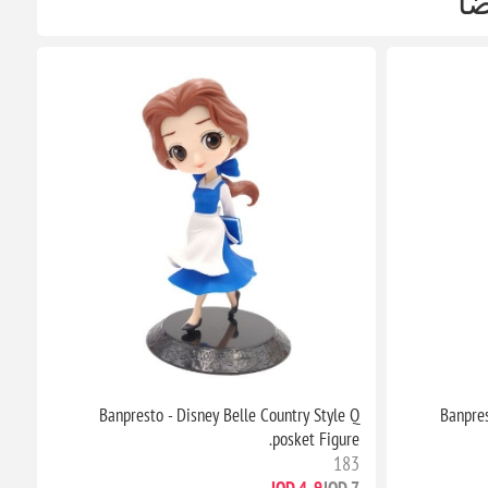
ضا
Banpresto - Disney Belle Country Style Q
Banpres
posket Figure.
183
4٫9 JOD
7 JOD