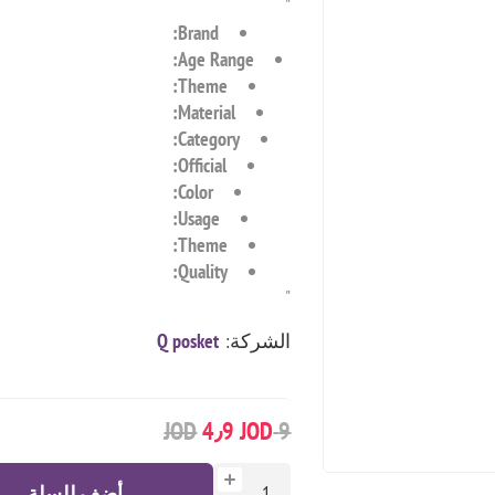
"
Brand:
Age Range:
Theme:
Material:
Category:
Official:
Color:
Usage:
Theme:
Quality:
"
الشركة:
Q posket
4٫9 JOD
9 JOD
أضف للسلة