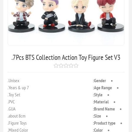
7Pcs BTS Collection Action Toy Figure Set V3.
Unisex.
Gender:
7 Years & up.
Age Range:
Toy Set.
Style:
PVC.
Material:
GUA.
Brand Name:
about 8cm.
Size:
Figure Toys.
Product type:
Mixed Color.
Color: