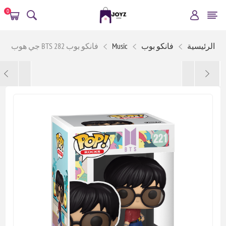
0
الرئيسية
فانكو بوب
Music
فانكو بوب BTS 282 جي هوب