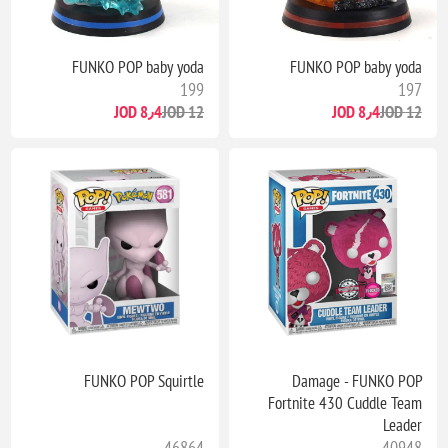
FUNKO POP baby yoda
FUNKO POP baby yoda
199
197
8٫4 JOD
12 JOD
8٫4 JOD
12 JOD
FUNKO POP Squirtle
Damage - FUNKO POP
Fortnite 430 Cuddle Team
Leader
46864
40948