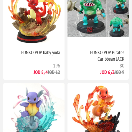
FUNKO POP baby yoda
FUNKO POP Pirates
Caribbean JACK
196
80
8٫4 JOD
12 JOD
6٫3 JOD
9 JOD