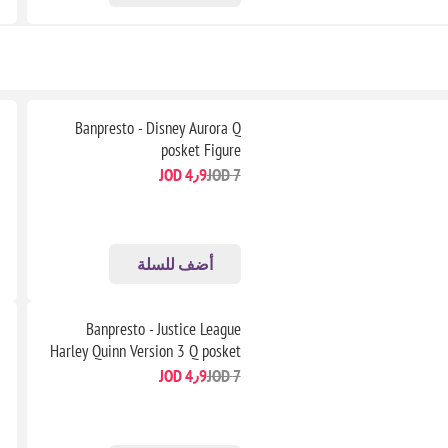
Banpresto - Disney Aurora Q
posket Figure
4٫9 JOD
7 JOD
أضف للسلة
Banpresto - Justice League
Harley Quinn Version 3 Q posket
Figure.
4٫9 JOD
7 JOD