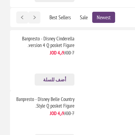
Best Sellers
Sale
Newest
Banpresto - Disney Cinderella
version 4 Q posket Figure.
4٫9 JOD
7 JOD
أضف للسلة
Banpresto - Disney Belle Country
Style Q posket Figure.
4٫9 JOD
7 JOD