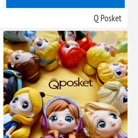
ألعاب الفيديو
Q Posket
View All
Banpresto - Disney Anna Q
posket Figure.
4٫9 JOD
7 JOD
أضف للسلة
Banpresto - Toy Story Bo Peep
Version 2 Q posket Figure.
4٫9 JOD
7 JOD