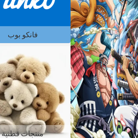
فانكو بوب
منتجات قطنية