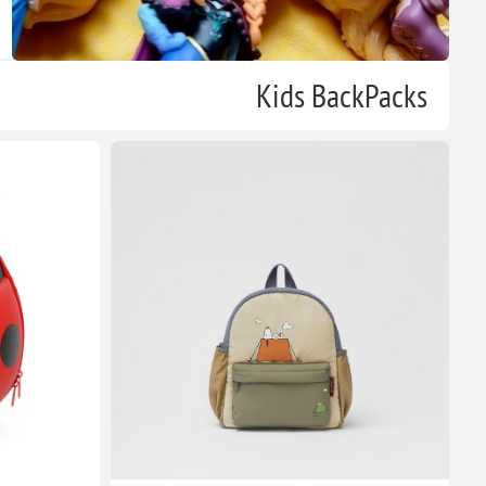
أضف للسلة
Kids BackPacks