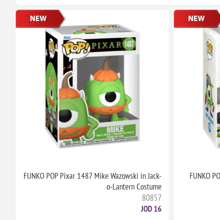
te
FUNKO POP Pixar 1487 Mike Wazowski in Jack-
FUNKO POP
me
o-Lantern Costume
8
80857
JOD
16 JOD