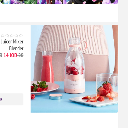
 Juicer Mixer
Blender
14 JOD
20 JOD
GE